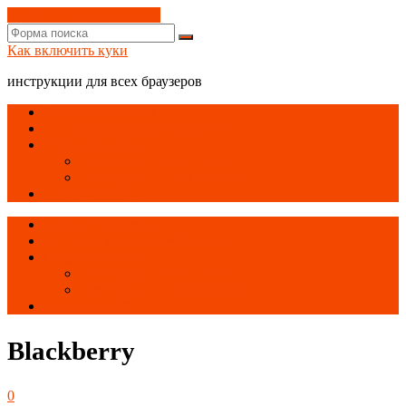
Перейти к содержимому
Search
Как включить куки
инструкции для всех браузеров
Каталог браузеров
Пищевая выставка «ФудМит»
Создание сайтов
Веб-студия «Сайт Гуру»
Веб-студия «ПрофиСайтс»
ЦенаМонет.РФ
Каталог браузеров
Пищевая выставка «ФудМит»
Создание сайтов
Веб-студия «Сайт Гуру»
Веб-студия «ПрофиСайтс»
ЦенаМонет.РФ
Blackberry
0